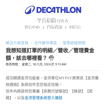
平台相關 Q&A
會員中心
門市資訊
回首頁
|
|
解決方案首頁
合作夥伴專區
營業結帳問題
我想知道訂單的明細／營收／管理費金
額，該去哪裡看？
修改時間： 星期二, 18 六月, 2024 於 9:15 AM
成功開通金流功能後，金流單位MYPAY將寄送【金流審
核通過】系統信件至您指定信箱。
信件內將提供您專屬【商務代號帳號】【帳號】【密
碼】，以及
金流管理系統登入連結