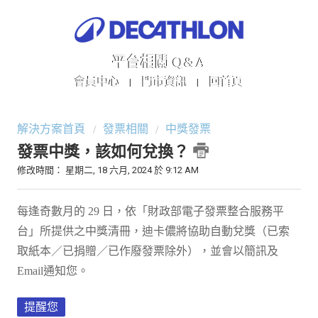
平台相關 Q&A
會員中心
門市資訊
回首頁
|
|
解決方案首頁
發票相關
中獎發票
發票中獎，該如何兌換？
修改時間： 星期二, 18 六月, 2024 於 9:12 AM
每逢奇數月的 29 日，依「財政部電子發票整合服務平
台」所提供之中獎清冊，迪卡儂將協助自動兌獎（已索
取紙本／已捐贈／已作廢發票除外），並會以簡訊及
Email通知您。
提醒您